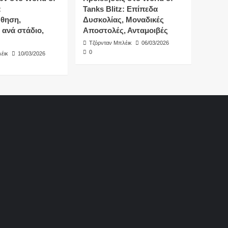
:
Tanks Blitz: Επίπεδα
θηση,
Δυσκολίας, Μοναδικές
 ανά στάδιο,
Αποστολές, Ανταμοιβές
Τζόρνταν Μπλέικ
06/03/2026
0
έικ
10/03/2026