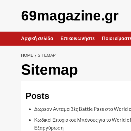
Skip
to
69magazine.gr
content
Αρχική σελίδα
Επικοινωνήστε
Ποιοι είμαστ
HOME
SITEMAP
Sitemap
Posts
Δωρεάν Ανταμοιβές Battle Pass στο World of
Κωδικοί Εποχιακού Μπόνους για το World of 
Εξαργύρωση