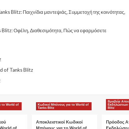
nks Blitz: Παιχνίδια μαντεψιάς, Συμμετοχή της κοινότητας,
 Blitz: Οφέλη, Διαθεσιμότητα, Πώς να εφαρμόσετε
z
of Tanks Blitz
z
Βραβεία Απο
 το World of
Κωδικοί Μπόνους για το World of
Εκδηλώσεων σ
Tanks Blitz
Blitz
κού
Αποκλειστικοί Κωδικοί
Πρόοδος Α
World of
Μπόνους για το World of
Εκδηλώσεω