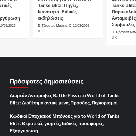
ατικές
Tanks Blitz: Πηγές,
Tanks Blitz
Ικανότητα, Ειδικές
Παρακολού
αργύρωση
εκδηλώσεις
Ανταμοιβές
Συμβουλές
10/03/2026
Τζόρνταν Μπλέικ
10/03/2026
0
Τζόρνταν Μπλ
0
Πρόσφατες δημοσιεύσεις
Δωρεάν Ανταμοιβές Battle Pass στο World of Tanks
Blitz: Διαθέσιμα αντικείμενα, Πρόοδος, Περιορισμοί
Κωδικοί Εποχιακού Μπόνους για το World of Tanks
Blitz: Θεματικές γιορτές, Ειδικές προσφορές,
Εξαργύρωση