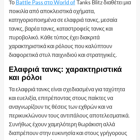
Το
Battle Pass στο World of
Tanks Blitz διαθέτει μια
ποικιλία από αποκλειστικά οχήματα,
κατηγοριοποιημένα σε ελαφριά τανκς, μεσαία
τανκς, βαρέα τανκς, καταστροφείς τανκς και
πυροβολικό. Κάθε τύπος έχει διακριτά
χαρακτηριστικά και ρόλους που καλύπτουν
διαφορετικά στυλ παιχνιδιού και στρατηγικές.
Ελαφριά τανκς: χαρακτηριστικά
και ρόλοι
Τα ελαφριά τανκς είναι σχεδιασμένα για ταχύτητα
και ευελιξία, επιτρέποντας στους παίκτες να
αναγνωρίζουν τις θέσεις των εχθρών και να
περικυκλώνουν τους αντιπάλους αποτελεσματικά.
Συνήθως έχουν χαμηλότερη θωράκιση αλλά
διαπρέπουν στην ευκινησία και στους γρήγορους