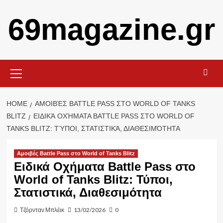
Skip
69magazine.gr
to
content
Primary
Menu
HOME
ΑΜΟΙΒΈΣ BATTLE PASS ΣΤΟ WORLD OF TANKS
BLITZ
ΕΙΔΙΚΆ ΟΧΉΜΑΤΑ BATTLE PASS ΣΤΟ WORLD OF
TANKS BLITZ: ΤΎΠΟΙ, ΣΤΑΤΙΣΤΙΚΆ, ΔΙΑΘΕΣΙΜΌΤΗΤΑ
Αμοιβές Battle Pass στο World of Tanks Blitz
Ειδικά Οχήματα Battle Pass στο
World of Tanks Blitz: Τύποι,
Στατιστικά, Διαθεσιμότητα
Τζόρνταν Μπλέικ
13/02/2026
0