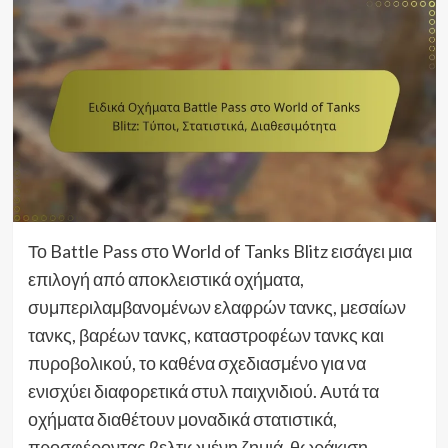
Το Battle Pass στο World of Tanks Blitz εισάγει μια
επιλογή από αποκλειστικά οχήματα,
συμπεριλαμβανομένων ελαφρών τανκς, μεσαίων
τανκς, βαρέων τανκς, καταστροφέων τανκς και
πυροβολικού, το καθένα σχεδιασμένο για να
ενισχύει διαφορετικά στυλ παιχνιδιού. Αυτά τα
οχήματα διαθέτουν μοναδικά στατιστικά,
προσφέροντας βελτιωμένη ζημιά, θωράκιση,