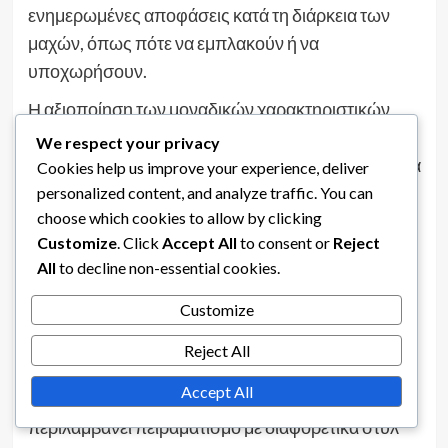
ενημερωμένες αποφάσεις κατά τη διάρκεια των
μαχών, όπως πότε να εμπλακούν ή να
υποχωρήσουν.
Η αξιοποίηση των μοναδικών χαρακτηριστικών
των αποκλειστικών οχημάτων μπορεί να παρέχει
We respect your privacy
τακτικό πλεονέκτημα. Για παράδειγμα, οι παίκτες θα
Cookies help us improve your experience, deliver
πρέπει να εκμεταλλευτούν οποιεσδήποτε ειδικές
personalized content, and analyze traffic. You can
choose which cookies to allow by clicking
ικανότητες ή εξοπλισμό που συνοδεύουν αυτά τα
Customize
. Click
Accept All
to consent or
Reject
τανκς για να ξεπεράσουν τους αντιπάλους ή να
All
to decline non-essential cookies.
εξασφαλίσουν κρίσιμους στόχους.
Customize
Τέλος, οι παίκτες θα πρέπει να εξασκηθούν στη
χρήση αυτών των οχημάτων σε διάφορα σενάρια
Reject All
για να αναπτύξουν στρατηγικές που
Accept All
εκμεταλλεύονται τις δυνάμεις τους. Αυτό μπορεί να
περιλαμβάνει πειραματισμό με διαφορετικά στυλ