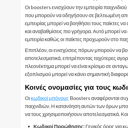
Οι boosters ενισχύουν την εμπειρία παιχνιδιο
που μπορούν να οδηγήσουν σε βελτιωμένη απόδ
εμπειρίας μπορεί να βοηθήσει τους παίκτες να
και αναβαθμίσεις πιο γρήγορα. Αυτό μπορεί να 
εμπειρία καθώς οι παίκτες προχωρούν στο παιχ
Επιπλέον, οι ενισχύσεις πόρων μπορούν να β
αποτελεσματικά, επιτρέποντας ταχύτερες αγορέ
πλεονέκτημα μπορεί να είναι κρίσιμο σε ανταγω
εξοπλισμού μπορεί να κάνει σημαντική διαφορ
Κοινές ονομασίες για τους κω
Οι
κωδικοί μπόνους
Boosters αναφέρονται συχ
παιχνιδιών. Η κατανόηση αυτών των όρων μπορ
να τους χρησιμοποιήσουν αποτελεσματικά. Κο
Κωδικοί Προώθησης:
Γενικός όρος για κ