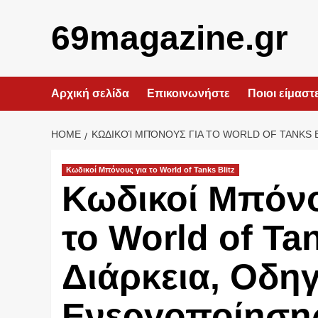
Skip
to
69magazine.gr
content
Αρχική σελίδα
Επικοινωνήστε
Ποιοι είμαστ
HOME
ΚΩΔΙΚΟΊ ΜΠΌΝΟΥΣ ΓΙΑ ΤΟ WORLD OF TANKS 
Κωδικοί Μπόνους για το World of Tanks Blitz
Κωδικοί Μπόνο
το World of Tan
Διάρκεια, Οδηγ
Ενεργοποίηση