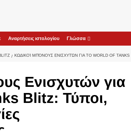
ε
Αναρτήσεις ιστολογίου
Γλώσσα
BLITZ
ΚΩΔΙΚΟΊ ΜΠΌΝΟΥΣ ΕΝΙΣΧΥΤΏΝ ΓΙΑ ΤΟ WORLD OF TANKS B
υς Ενισχυτών για
ks Blitz: Τύποι,
ίες
ς