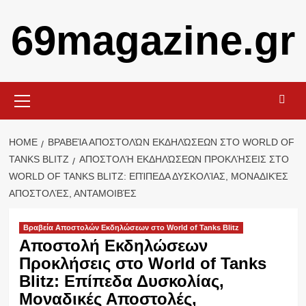
Skip
69magazine.gr
to
content
Primary
Menu
HOME
ΒΡΑΒΕΊΑ ΑΠΟΣΤΟΛΏΝ ΕΚΔΗΛΏΣΕΩΝ ΣΤΟ WORLD OF
TANKS BLITZ
ΑΠΟΣΤΟΛΉ ΕΚΔΗΛΏΣΕΩΝ ΠΡΟΚΛΉΣΕΙΣ ΣΤΟ
WORLD OF TANKS BLITZ: ΕΠΊΠΕΔΑ ΔΥΣΚΟΛΊΑΣ, ΜΟΝΑΔΙΚΈΣ
ΑΠΟΣΤΟΛΈΣ, ΑΝΤΑΜΟΙΒΈΣ
Βραβεία Αποστολών Εκδηλώσεων στο World of Tanks Blitz
Αποστολή Εκδηλώσεων
Προκλήσεις στο World of Tanks
Blitz: Επίπεδα Δυσκολίας,
Μοναδικές Αποστολές,