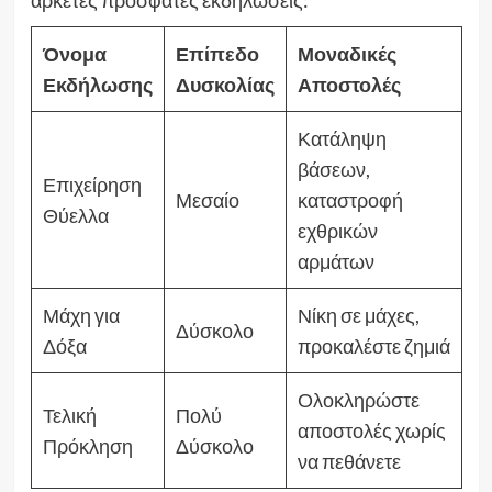
Όνομα
Επίπεδο
Μοναδικές
Εκδήλωσης
Δυσκολίας
Αποστολές
Κατάληψη
βάσεων,
Επιχείρηση
Μεσαίο
καταστροφή
Θύελλα
εχθρικών
αρμάτων
Μάχη για
Νίκη σε μάχες,
Δύσκολο
Δόξα
προκαλέστε ζημιά
Ολοκληρώστε
Τελική
Πολύ
αποστολές χωρίς
Πρόκληση
Δύσκολο
να πεθάνετε