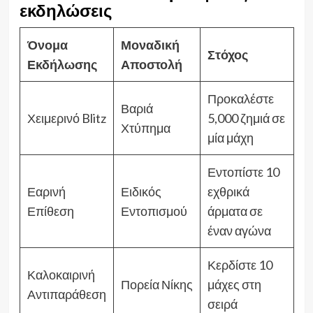
εκδηλώσεις
Όνομα
Μοναδική
Στόχος
Εκδήλωσης
Αποστολή
Προκαλέστε
Βαριά
Χειμερινό Blitz
5,000 ζημιά σε
Χτύπημα
μία μάχη
Εντοπίστε 10
Εαρινή
Ειδικός
εχθρικά
Επίθεση
Εντοπισμού
άρματα σε
έναν αγώνα
Κερδίστε 10
Καλοκαιρινή
Πορεία Νίκης
μάχες στη
Αντιπαράθεση
σειρά