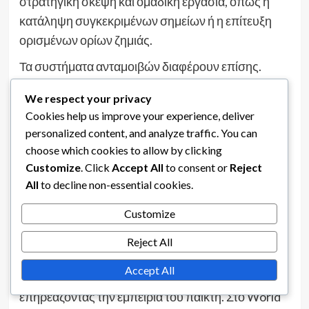
στρατηγική σκέψη και ομαδική εργασία, όπως η
κατάληψη συγκεκριμένων σημείων ή η επίτευξη
ορισμένων ορίων ζημιάς.
Τα συστήματα ανταμοιβών διαφέρουν επίσης.
Πολλά παιχνίδια παρέχουν καλλωπιστικά
We respect your privacy
αντικείμενα ή ενισχύσεις εμπειρίας, ενώ το World
Cookies help us improve your experience, deliver
of Tanks Blitz προσφέρει απτά νομίσματα εντός
personalized content, and analyze traffic. You can
του παιχνιδιού και αναβαθμίσεις οχημάτων, οι
choose which cookies to allow by clicking
οποίες μπορούν να επηρεάσουν σημαντικά την
Customize
. Click
Accept All
to consent or
Reject
εμπειρία παιχνιδιού και την πρόοδο.
All
to decline non-essential cookies.
Διαφορές στη δυσκολία και τις
Customize
ανταμοιβές μεταξύ παιχνιδιών
Reject All
Η δυσκολία των αποστολών εκδηλώσεων μπορεί
Accept All
να διαφέρει σημαντικά μεταξύ παιχνιδιών,
επηρεάζοντας την εμπειρία του παίκτη. Στο World