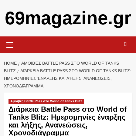
Skip
69magazine.gr
to
content
Primary
Menu
HOME
ΑΜΟΙΒΈΣ BATTLE PASS ΣΤΟ WORLD OF TANKS
BLITZ
ΔΙΆΡΚΕΙΑ BATTLE PASS ΣΤΟ WORLD OF TANKS BLITZ:
ΗΜΕΡΟΜΗΝΊΕΣ ΈΝΑΡΞΗΣ ΚΑΙ ΛΉΞΗΣ, ΑΝΑΝΕΏΣΕΙΣ,
ΧΡΟΝΟΔΙΆΓΡΑΜΜΑ
Αμοιβές Battle Pass στο World of Tanks Blitz
Διάρκεια Battle Pass στο World of
Tanks Blitz: Ημερομηνίες έναρξης
και λήξης, Ανανεώσεις,
Χρονοδιάγραμμα