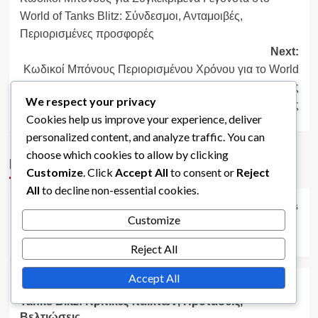
navigation
World of Tanks Blitz: Σύνδεσμοι, Ανταμοιβές,
Περιορισμένες προσφορές
Next:
Κωδικοί Μπόνους Περιορισμένου Χρόνου για το World
of Tanks Blitz: Πρόγραμμα κυκλοφορίας, Πώς να τους
We respect your privacy
βρείτε, Συμβουλές χρήσης
Cookies help us improve your experience, deliver
personalized content, and analyze traffic. You can
choose which cookies to allow by clicking
More Stories
Customize
. Click
Accept All
to consent or
Reject
Αμοιβές Battle Pass στο World of Tanks Blitz
All
to decline non-essential cookies.
Δωρεάν Ανταμοιβές Battle Pass στο World of Tanks
Customize
Blitz: Διαθέσιμα αντικείμενα, Πρόοδος, Περιορισμοί
Τζόρνταν Μπλέικ
10/03/2026
0
Reject All
Αμοιβές Battle Pass στο World of Tanks Blitz
Accept All
Ανατροφοδότηση για το Battle Pass στο World of
Tanks Blitz: Κριτικές παικτών, Προτάσεις,
Βελτιώσεις