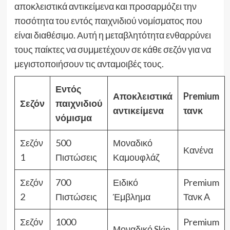
αποκλειστικά αντικείμενα και προσαρμόζει την
ποσότητα του εντός παιχνιδιού νομίσματος που
είναι διαθέσιμο. Αυτή η μεταβλητότητα ενθαρρύνει
τους παίκτες να συμμετέχουν σε κάθε σεζόν για να
μεγιστοποιήσουν τις ανταμοιβές τους.
Εντός
Αποκλειστικά
Premium
Σεζόν
παιχνιδιού
αντικείμενα
τανκ
νόμισμα
Σεζόν
500
Μοναδικό
Κανένα
1
Πιστώσεις
Καμουφλάζ
Σεζόν
700
Ειδικό
Premium
2
Πιστώσεις
Έμβλημα
Τανκ A
Σεζόν
1000
Premium
Μοναδικό Skin