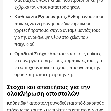
στις μάχες, όπως η ζημιά που προκλήθηκε ή τα
εχθρικά τανκ που καταστράφηκαν.
Καθήκοντα Εξερεύνησης:
Ενθαρρύνουν τους
παίκτες να εξερευνήσουν διαφορετικούς
χάρτες ή τρόπους, συχνά ανταμείβοντάς τους
για την ανακάλυψη νέων στοιχείων του
παιχνιδιού.
Ομαδικοί Στόχοι:
Απαιτούν από τους παίκτες
να συνεργαστούν με τους συμπαίκτες τους για
να επιτύχουν κοινά στόχους, προάγοντας την
ομαδικότητα και τη στρατηγική.
Στόχοι και απαιτήσεις για την
ολοκλήρωση αποστολών
Κάθε ειδική αποστολή συνοδεύεται από διακριτούς
στόχους που οι παίκτες πρέπει να επιτύχουν για να