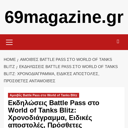
Skip
69magazine.gr
to
content
Primary
Menu
HOME
ΑΜΟΙΒΈΣ BATTLE PASS ΣΤΟ WORLD OF TANKS
BLITZ
ΕΚΔΗΛΏΣΕΙΣ BATTLE PASS ΣΤΟ WORLD OF TANKS
BLITZ: ΧΡΟΝΟΔΙΆΓΡΑΜΜΑ, ΕΙΔΙΚΈΣ ΑΠΟΣΤΟΛΈΣ,
ΠΡΌΣΘΕΤΕΣ ΑΝΤΑΜΟΙΒΈΣ
Αμοιβές Battle Pass στο World of Tanks Blitz
Εκδηλώσεις Battle Pass στο
World of Tanks Blitz:
Χρονοδιάγραμμα, Ειδικές
αποστολές, Πρόσθετες