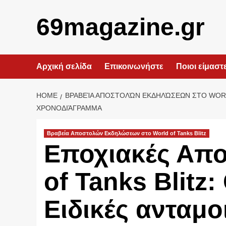
Skip
to
69magazine.gr
content
Αρχική σελίδα
Επικοινωνήστε
Ποιοι είμαστ
HOME
ΒΡΑΒΕΊΑ ΑΠΟΣΤΟΛΏΝ ΕΚΔΗΛΏΣΕΩΝ ΣΤΟ WORL
ΧΡΟΝΟΔΙΆΓΡΑΜΜΑ
Βραβεία Αποστολών Εκδηλώσεων στο World of Tanks Blitz
Εποχιακές Απο
of Tanks Blitz
Ειδικές ανταμο