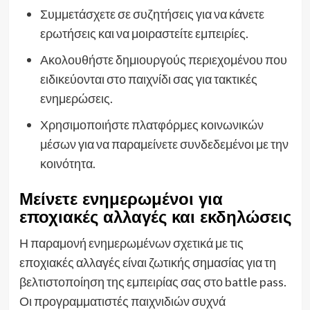
Συμμετάσχετε σε συζητήσεις για να κάνετε
ερωτήσεις και να μοιραστείτε εμπειρίες.
Ακολουθήστε δημιουργούς περιεχομένου που
ειδικεύονται στο παιχνίδι σας για τακτικές
ενημερώσεις.
Χρησιμοποιήστε πλατφόρμες κοινωνικών
μέσων για να παραμείνετε συνδεδεμένοι με την
κοινότητα.
Μείνετε ενημερωμένοι για
εποχιακές αλλαγές και εκδηλώσεις
Η παραμονή ενημερωμένων σχετικά με τις
εποχιακές αλλαγές είναι ζωτικής σημασίας για τη
βελτιστοποίηση της εμπειρίας σας στο battle pass.
Οι προγραμματιστές παιχνιδιών συχνά