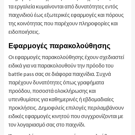
τα εργαλεία κυμαίνονται από δυνατότητες εντός
παιχνιδιού έως εξωτερικές εφαρμογές και πόρους
της κοινότητας που παρέχουν πληροφορίες και
ειδοποιήσεις.
Εφαρμογές παρακολούθησης
Οι εφαρμογές παρακολούθησης έχουν σχεδιαστεί
ειδικά για να παρακολουθούν την πρόοδο του
battle pass σας σε διάφορα παιχνίδια. Συχνά
παρέχουν δυνατότητες όπως γραφήματα
προόδου, ποσοστά ολοκλήρωσης και
υπενθυμίσεις για καθημερινές ή εβδομαδιαίες
προκλήσεις. Δημοφιλείς επιλογές περιλαμβάνουν
ειδικές εφαρμογές κινητού που συγχρονίζονται με
τον λογαριασμό σας στο παιχνίδι.