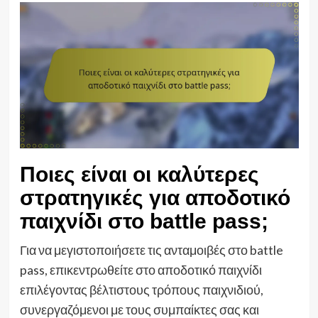
Ποιες είναι οι καλύτερες
στρατηγικές για αποδοτικό
παιχνίδι στο battle pass;
Για να μεγιστοποιήσετε τις ανταμοιβές στο battle
pass, επικεντρωθείτε στο αποδοτικό παιχνίδι
επιλέγοντας βέλτιστους τρόπους παιχνιδιού,
συνεργαζόμενοι με τους συμπαίκτες σας και