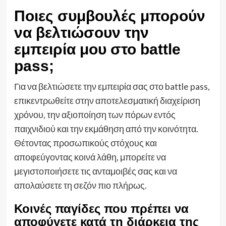
Ποιες συμβουλές μπορούν
να βελτιώσουν την
εμπειρία μου στο battle
pass;
Για να βελτιώσετε την εμπειρία σας στο battle pass,
επικεντρωθείτε στην αποτελεσματική διαχείριση
χρόνου, την αξιοποίηση των πόρων εντός
παιχνιδιού και την εκμάθηση από την κοινότητα.
Θέτοντας προσωπικούς στόχους και
αποφεύγοντας κοινά λάθη, μπορείτε να
μεγιστοποιήσετε τις ανταμοιβές σας και να
απολαύσετε τη σεζόν πιο πλήρως.
Κοινές παγίδες που πρέπει να
αποφύγετε κατά τη διάρκεια της