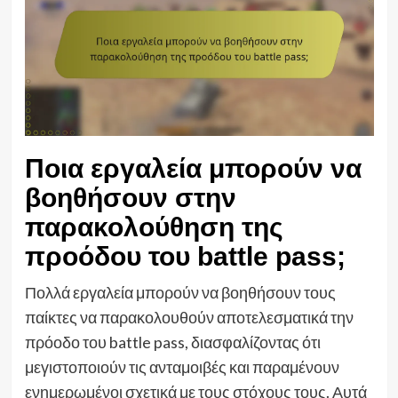
Ποια εργαλεία μπορούν να
βοηθήσουν στην
παρακολούθηση της
προόδου του battle pass;
Πολλά εργαλεία μπορούν να βοηθήσουν τους
παίκτες να παρακολουθούν αποτελεσματικά την
πρόοδο του battle pass, διασφαλίζοντας ότι
μεγιστοποιούν τις ανταμοιβές και παραμένουν
ενημερωμένοι σχετικά με τους στόχους τους. Αυτά