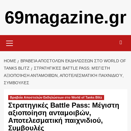
Skip
69magazine.gr
to
content
Primary
Menu
HOME
ΒΡΑΒΕΊΑ ΑΠΟΣΤΟΛΏΝ ΕΚΔΗΛΏΣΕΩΝ ΣΤΟ WORLD OF
TANKS BLITZ
ΣΤΡΑΤΗΓΙΚΈΣ BATTLE PASS: ΜΈΓΙΣΤΗ
ΑΞΙΟΠΟΊΗΣΗ ΑΝΤΑΜΟΙΒΏΝ, ΑΠΟΤΕΛΕΣΜΑΤΙΚΉ ΠΑΙΧΝΙΔΙΟΎ,
ΣΥΜΒΟΥΛΈΣ
Βραβεία Αποστολών Εκδηλώσεων στο World of Tanks Blitz
Στρατηγικές Battle Pass: Μέγιστη
αξιοποίηση ανταμοιβών,
Αποτελεσματική παιχνιδιού,
Συμβουλές