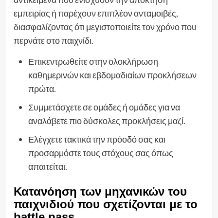
εμπειρίας ή παρέχουν επιπλέον ανταμοιβές,
διασφαλίζοντας ότι μεγιστοποιείτε τον χρόνο που
περνάτε στο παιχνίδι.
Επικεντρωθείτε στην ολοκλήρωση
καθημερινών και εβδομαδιαίων προκλήσεων
πρώτα.
Συμμετάσχετε σε ομάδες ή ομάδες για να
αναλάβετε πιο δύσκολες προκλήσεις μαζί.
Ελέγχετε τακτικά την πρόοδό σας και
προσαρμόστε τους στόχους σας όπως
απαιτείται.
Κατανόηση των μηχανικών του
παιχνιδιού που σχετίζονται με το
battle pass