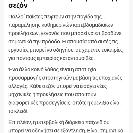
σεζόν
Πολλοί παίκτες πέφτουν στην παγίδα της
παραμέλησης καθημερινών και εβδομαδιαίων
προκλήσεων, γεγονός που μπορεί να επιβραδύνει
σημαντικά την πρόοδο. Η απουσία από αυτές τις
εργασίες μπορεί να οδηγήσει σε χαμένες ευκαιρίες
για πόντους εμπειρίας και ανταμοιβές.
Ένα άλλο κοινό λάθος είναι η αποτυχία
προσαρμογής στρατηγικών με βάση τις εποχιακές
αλλαγές. Κάθε σεζόν μπορεί να εισάγει νέες
μηχανικές ή προκλήσεις που απαιτούν
διαφορετικές προσεγγίσεις, οπότε η ευελιξία είναι
το κλειδί.
Επιπλέον, η υπερβολική διάρκεια παιχνιδιού
μπορεί να οδηγήσει σε εξάντληση. Είναι σημαντικό