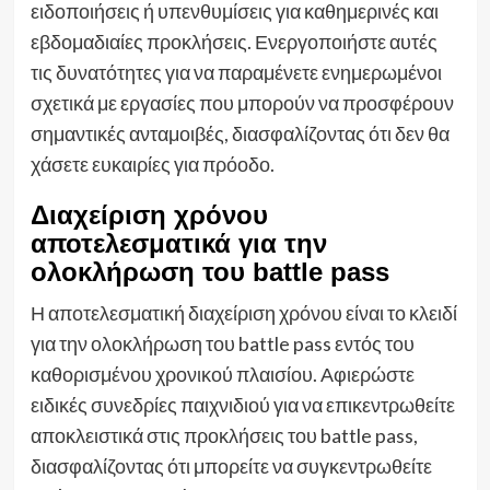
ειδοποιήσεις ή υπενθυμίσεις για καθημερινές και
εβδομαδιαίες προκλήσεις. Ενεργοποιήστε αυτές
τις δυνατότητες για να παραμένετε ενημερωμένοι
σχετικά με εργασίες που μπορούν να προσφέρουν
σημαντικές ανταμοιβές, διασφαλίζοντας ότι δεν θα
χάσετε ευκαιρίες για πρόοδο.
Διαχείριση χρόνου
αποτελεσματικά για την
ολοκλήρωση του battle pass
Η αποτελεσματική διαχείριση χρόνου είναι το κλειδί
για την ολοκλήρωση του battle pass εντός του
καθορισμένου χρονικού πλαισίου. Αφιερώστε
ειδικές συνεδρίες παιχνιδιού για να επικεντρωθείτε
αποκλειστικά στις προκλήσεις του battle pass,
διασφαλίζοντας ότι μπορείτε να συγκεντρωθείτε