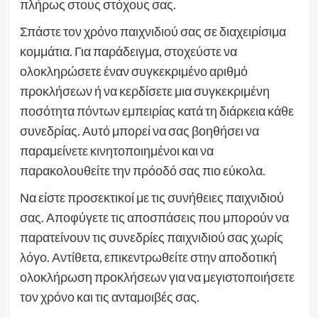
πλήρως στους στόχους σας.
Σπάστε τον χρόνο παιχνιδιού σας σε διαχειρίσιμα
κομμάτια. Για παράδειγμα, στοχεύστε να
ολοκληρώσετε έναν συγκεκριμένο αριθμό
προκλήσεων ή να κερδίσετε μια συγκεκριμένη
ποσότητα πόντων εμπειρίας κατά τη διάρκεια κάθε
συνεδρίας. Αυτό μπορεί να σας βοηθήσει να
παραμείνετε κινητοποιημένοι και να
παρακολουθείτε την πρόοδό σας πιο εύκολα.
Να είστε προσεκτικοί με τις συνήθειες παιχνιδιού
σας. Αποφύγετε τις αποσπάσεις που μπορούν να
παρατείνουν τις συνεδρίες παιχνιδιού σας χωρίς
λόγο. Αντίθετα, επικεντρωθείτε στην αποδοτική
ολοκλήρωση προκλήσεων για να μεγιστοποιήσετε
τον χρόνο και τις ανταμοιβές σας.