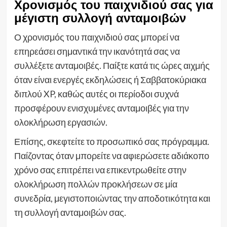
Χρονισμός του παιχνιδιού σας για
μέγιστη συλλογή ανταμοιβών
Ο χρονισμός του παιχνιδιού σας μπορεί να
επηρεάσει σημαντικά την ικανότητά σας να
συλλέξετε ανταμοιβές. Παίξτε κατά τις ώρες αιχμής
όταν είναι ενεργές εκδηλώσεις ή Σαββατοκύριακα
διπλού XP, καθώς αυτές οι περίοδοι συχνά
προσφέρουν ενισχυμένες ανταμοιβές για την
ολοκλήρωση εργασιών.
Επίσης, σκεφτείτε το προσωπικό σας πρόγραμμα.
Παίζοντας όταν μπορείτε να αφιερώσετε αδιάκοπο
χρόνο σας επιτρέπει να επικεντρωθείτε στην
ολοκλήρωση πολλών προκλήσεων σε μία
συνεδρία, μεγιστοποιώντας την αποδοτικότητα και
τη συλλογή ανταμοιβών σας.