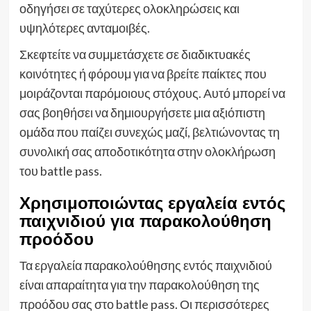
οδηγήσει σε ταχύτερες ολοκληρώσεις και
υψηλότερες ανταμοιβές.
Σκεφτείτε να συμμετάσχετε σε διαδικτυακές
κοινότητες ή φόρουμ για να βρείτε παίκτες που
μοιράζονται παρόμοιους στόχους. Αυτό μπορεί να
σας βοηθήσει να δημιουργήσετε μια αξιόπιστη
ομάδα που παίζει συνεχώς μαζί, βελτιώνοντας τη
συνολική σας αποδοτικότητα στην ολοκλήρωση
του battle pass.
Χρησιμοποιώντας εργαλεία εντός
παιχνιδιού για παρακολούθηση
προόδου
Τα εργαλεία παρακολούθησης εντός παιχνιδιού
είναι απαραίτητα για την παρακολούθηση της
προόδου σας στο battle pass. Οι περισσότερες