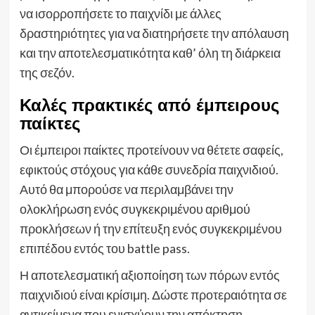
να ισορροπήσετε το παιχνίδι με άλλες
δραστηριότητες για να διατηρήσετε την απόλαυση
και την αποτελεσματικότητα καθ’ όλη τη διάρκεια
της σεζόν.
Καλές πρακτικές από έμπειρους
παίκτες
Οι έμπειροι παίκτες προτείνουν να θέτετε σαφείς,
εφικτούς στόχους για κάθε συνεδρία παιχνιδιού.
Αυτό θα μπορούσε να περιλαμβάνει την
ολοκλήρωση ενός συγκεκριμένου αριθμού
προκλήσεων ή την επίτευξη ενός συγκεκριμένου
επιπέδου εντός του battle pass.
Η αποτελεσματική αξιοποίηση των πόρων εντός
παιχνιδιού είναι κρίσιμη. Δώστε προτεραιότητα σε
αντικείμενα που ενισχύουν την απόκτηση