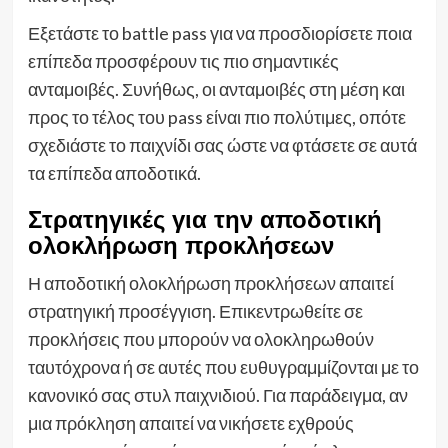
Εξετάστε το battle pass για να προσδιορίσετε ποια
επίπεδα προσφέρουν τις πιο σημαντικές
ανταμοιβές. Συνήθως, οι ανταμοιβές στη μέση και
προς το τέλος του pass είναι πιο πολύτιμες, οπότε
σχεδιάστε το παιχνίδι σας ώστε να φτάσετε σε αυτά
τα επίπεδα αποδοτικά.
Στρατηγικές για την αποδοτική
ολοκλήρωση προκλήσεων
Η αποδοτική ολοκλήρωση προκλήσεων απαιτεί
στρατηγική προσέγγιση. Επικεντρωθείτε σε
προκλήσεις που μπορούν να ολοκληρωθούν
ταυτόχρονα ή σε αυτές που ευθυγραμμίζονται με το
κανονικό σας στυλ παιχνιδιού. Για παράδειγμα, αν
μια πρόκληση απαιτεί να νικήσετε εχθρούς