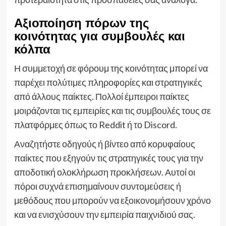
Αξιοποίηση πόρων της
κοινότητας για συμβουλές και
κόλπα
Η συμμετοχή σε φόρουμ της κοινότητας μπορεί να
παρέχει πολύτιμες πληροφορίες και στρατηγικές
από άλλους παίκτες. Πολλοί έμπειροι παίκτες
μοιράζονται τις εμπειρίες και τις συμβουλές τους σε
πλατφόρμες όπως το Reddit ή το Discord.
Αναζητήστε οδηγούς ή βίντεο από κορυφαίους
παίκτες που εξηγούν τις στρατηγικές τους για την
αποδοτική ολοκλήρωση προκλήσεων. Αυτοί οι
πόροι συχνά επισημαίνουν συντομεύσεις ή
μεθόδους που μπορούν να εξοικονομήσουν χρόνο
και να ενισχύσουν την εμπειρία παιχνιδιού σας.