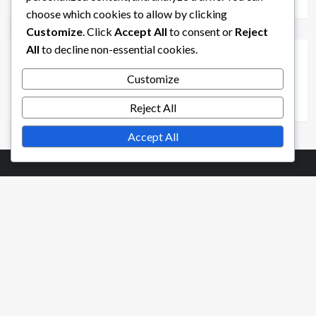
Τζόρνταν Μπλέικ
10/03/2026
0
choose which cookies to allow by clicking
Βραβεία Αποστολών Εκδηλώσεων στο World of Tanks Blitz
Customize
. Click
Accept All
to consent or
Reject
All
to decline non-essential cookies.
Αποστολή Εκδηλώσεων Προκλήσεις στο World of
Tanks Blitz: Επίπεδα Δυσκολίας, Μοναδικές
Customize
Αποστολές, Ανταμοιβές
Τζόρνταν Μπλέικ
06/03/2026
0
Reject All
Accept All
Νομικά
Πολιτική προστασίας δεδομένων
Ποιοι είμαστε
Όροι χρήσης